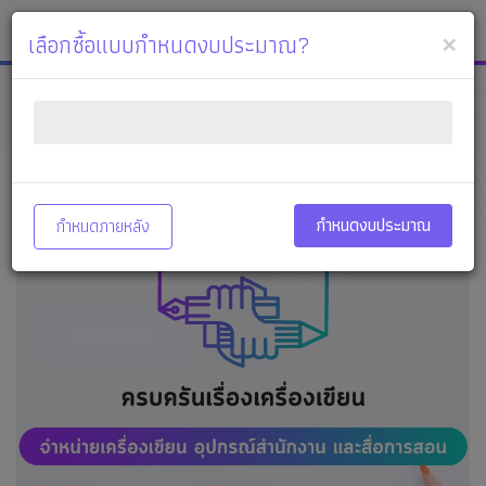
หจก.อักษรศีล
เมนู
×
เลือกซื้อแบบกำหนดงบประมาณ?
กำหนดงบประมาณ
กำหนดภายหลัง